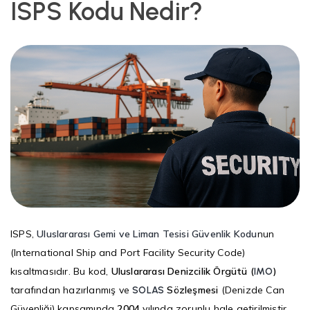
ISPS Kodu Nedir?
ISPS,
Uluslararası Gemi ve Liman Tesisi Güvenlik Kodu
nun
(International Ship and Port Facility Security Code)
kısaltmasıdır. Bu kod,
Uluslararası Denizcilik Örgütü (
)
IMO
tarafından hazırlanmış ve
Sözleşmesi
(Denizde Can
SOLAS
Güvenliği) kapsamında
2004
yılında zorunlu hale getirilmiştir.