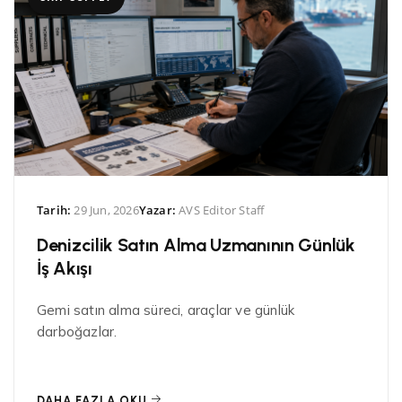
Tarih:
29 Jun, 2026
Yazar:
AVS Editor Staff
Denizcilik Satın Alma Uzmanının Günlük
İş Akışı
Gemi satın alma süreci, araçlar ve günlük
darboğazlar.
DAHA FAZLA OKU