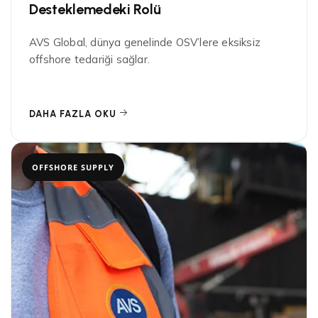
Desteklemedeki Rolü
AVS Global, dünya genelinde OSV’lere eksiksiz
offshore tedariği sağlar.
DAHA FAZLA OKU
OFFSHORE SUPPLY