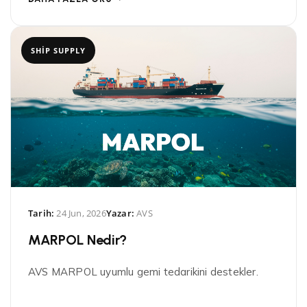
SHIP SUPPLY
Tarih:
24 Jun, 2026
Yazar:
AVS
MARPOL Nedir?
AVS MARPOL uyumlu gemi tedarikini destekler.