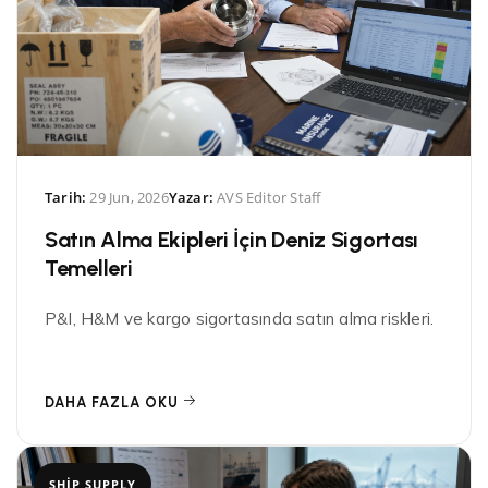
Tarih:
29 Jun, 2026
Yazar:
AVS Editor Staff
Satın Alma Ekipleri İçin Deniz Sigortası
Temelleri
P&I, H&M ve kargo sigortasında satın alma riskleri.
DAHA FAZLA OKU
SHIP SUPPLY