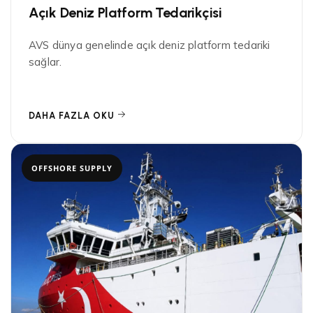
Açık Deniz Platform Tedarikçisi
AVS dünya genelinde açık deniz platform tedariki
sağlar.
DAHA FAZLA OKU
OFFSHORE SUPPLY