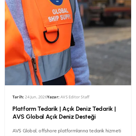
Tarih:
24 Jun, 2026
Yazar:
AVS Editor Staff
Platform Tedarik | Açık Deniz Tedarik |
AVS Global Açık Deniz Desteği
AVS Global, offshore platformlarına tedarik hizmeti