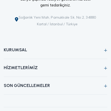
gemi tedarikçiniz.
Soğanlık Yeni Mah, Pamukkale Sk. No:2, 34880
Kartal / İstanbul / Türkiye
KURUMSAL
HIZMETLERIMIZ
SON GÜNCELLEMELER