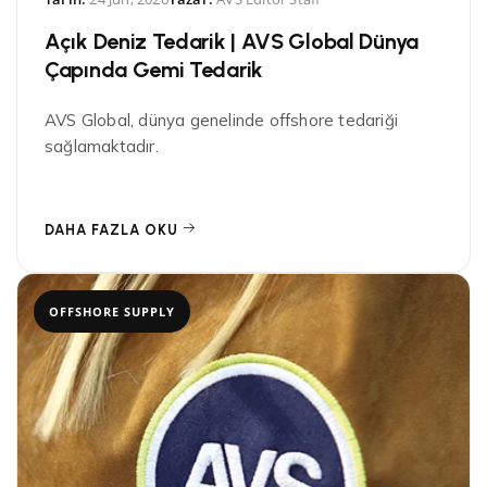
Açık Deniz Tedarik | AVS Global Dünya
Çapında Gemi Tedarik
AVS Global, dünya genelinde offshore tedariği
sağlamaktadır.
DAHA FAZLA OKU
OFFSHORE SUPPLY